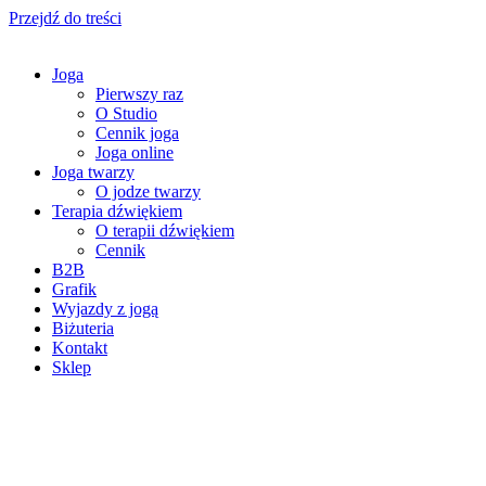
Przejdź do treści
Joga
Pierwszy raz
O Studio
Cennik joga
Joga online
Joga twarzy
O jodze twarzy
Terapia dźwiękiem
O terapii dźwiękiem
Cennik
B2B
Grafik
Wyjazdy z jogą
Biżuteria
Kontakt
Sklep