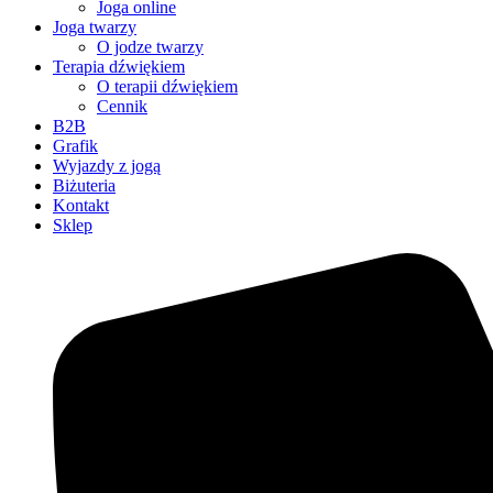
Joga online
Joga twarzy
O jodze twarzy
Terapia dźwiękiem
O terapii dźwiękiem
Cennik
B2B
Grafik
Wyjazdy z jogą
Biżuteria
Kontakt
Sklep