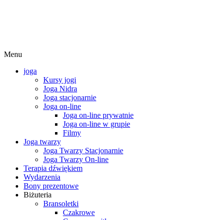
Menu
joga
Kursy jogi
Joga Nidra
Joga stacjonarnie
Joga on-line
Joga on-line prywatnie
Joga on-line w grupie
Filmy
Joga twarzy
Joga Twarzy Stacjonarnie
Joga Twarzy On-line
Terapia dźwiękiem
Wydarzenia
Bony prezentowe
Biżuteria
Bransoletki
Czakrowe