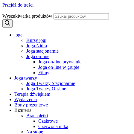
Przejdź do treści
Wyszukiwarka produktów
joga
Kursy jogi
Joga Nidra
Joga stacjonarnie
Joga on-line
Joga on-line prywatnie
Joga on-line w grupie
Filmy
Joga twarzy
Joga Twarzy Stacjonarnie
Joga Twarzy On-line
Terapia dźwiękiem
Wydarzenia
Bony prezentowe
Biżuteria
Bransoletki
Czakrowe
Czerwona nitka
Na stopę