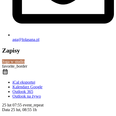
aga@lolasana.pl
Zapisy
Joga w studio
favorite_border
iCal eksportuj
Kalendarz Google
Outlook 365
Outlook na żywo
25 lut
07:55
event_repeat
Data
25 lut, 08:55
1h