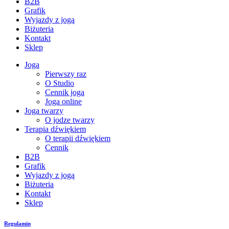
B2B
Grafik
Wyjazdy z jogą
Biżuteria
Kontakt
Sklep
Joga
Pierwszy raz
O Studio
Cennik joga
Joga online
Joga twarzy
O jodze twarzy
Terapia dźwiękiem
O terapii dźwiękiem
Cennik
B2B
Grafik
Wyjazdy z jogą
Biżuteria
Kontakt
Sklep
Regulamin