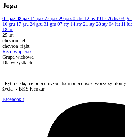
Joga
01 paź
08 paź
15 paź
22 paź
29 paź
05 lis
12 lis
19 lis
26 lis
03 gru
10 gru
17 gru
24 gru
31 gru
07 sty
14 sty
21 sty
28 sty
04 lut
11 lut
18 lut
25 lut
chevron_left
chevron_right
Rezerwuj teraz
Grupa wiekowa
Dla wszystkich
"Rytm ciała, melodia umysłu i harmonia duszy tworzą symfonię
życia" - BKS Iyengar
Facebook-f