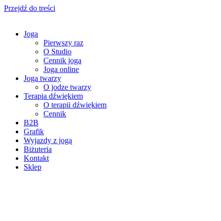
Przejdź do treści
Joga
Pierwszy raz
O Studio
Cennik joga
Joga online
Joga twarzy
O jodze twarzy
Terapia dźwiękiem
O terapii dźwiękiem
Cennik
B2B
Grafik
Wyjazdy z jogą
Biżuteria
Kontakt
Sklep