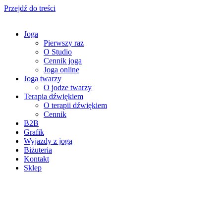
Przejdź do treści
Joga
Pierwszy raz
O Studio
Cennik joga
Joga online
Joga twarzy
O jodze twarzy
Terapia dźwiękiem
O terapii dźwiękiem
Cennik
B2B
Grafik
Wyjazdy z jogą
Biżuteria
Kontakt
Sklep