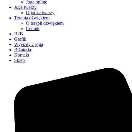
Joga online
Joga twarzy
O jodze twarzy
Terapia dźwiękiem
O terapii dźwiękiem
Cennik
B2B
Grafik
Wyjazdy z jogą
Biżuteria
Kontakt
Sklep