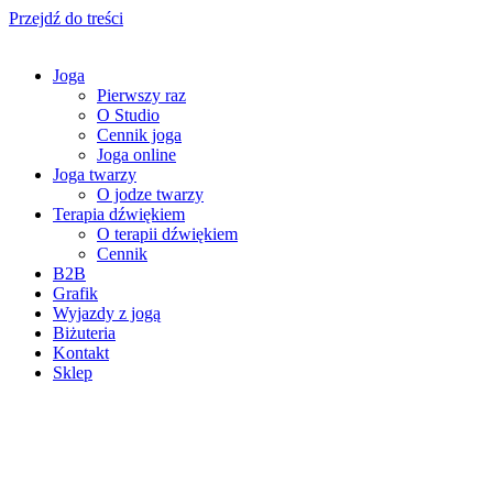
Przejdź do treści
Joga
Pierwszy raz
O Studio
Cennik joga
Joga online
Joga twarzy
O jodze twarzy
Terapia dźwiękiem
O terapii dźwiękiem
Cennik
B2B
Grafik
Wyjazdy z jogą
Biżuteria
Kontakt
Sklep