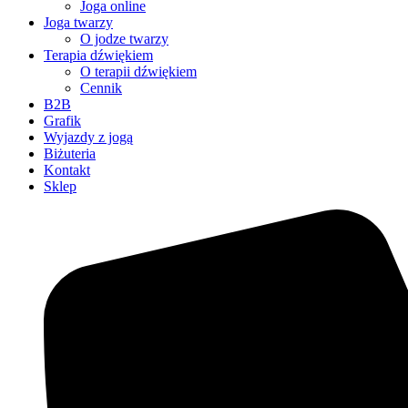
Joga online
Joga twarzy
O jodze twarzy
Terapia dźwiękiem
O terapii dźwiękiem
Cennik
B2B
Grafik
Wyjazdy z jogą
Biżuteria
Kontakt
Sklep