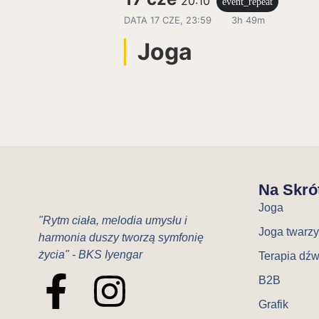
20:10
event_repeat
DATA
17 CZE, 23:59
3h 49m
Joga
Na Skró
Joga
"Rytm ciała, melodia umysłu i
Joga twarzy
harmonia duszy tworzą symfonię
życia" - BKS Iyengar
Terapia dź
B2B
Grafik