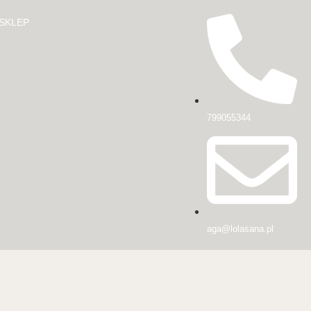
SKLEP
799055344
aga@lolasana.pl