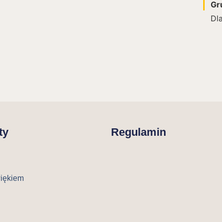
Gr
Dl
ty
Regulamin
więkiem