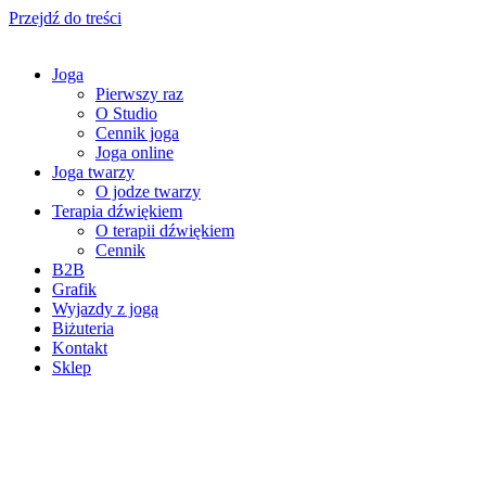
Przejdź do treści
Joga
Pierwszy raz
O Studio
Cennik joga
Joga online
Joga twarzy
O jodze twarzy
Terapia dźwiękiem
O terapii dźwiękiem
Cennik
B2B
Grafik
Wyjazdy z jogą
Biżuteria
Kontakt
Sklep