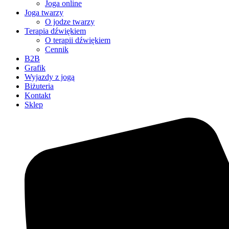
Joga online
Joga twarzy
O jodze twarzy
Terapia dźwiękiem
O terapii dźwiękiem
Cennik
B2B
Grafik
Wyjazdy z jogą
Biżuteria
Kontakt
Sklep