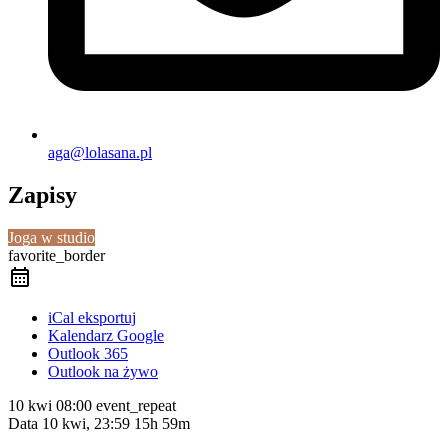
aga@lolasana.pl
Zapisy
Joga w studio
favorite_border
iCal eksportuj
Kalendarz Google
Outlook 365
Outlook na żywo
10 kwi
08:00
event_repeat
Data
10 kwi, 23:59
15h 59m