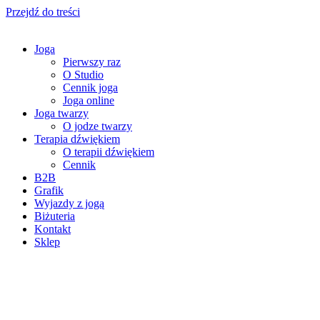
Przejdź do treści
Joga
Pierwszy raz
O Studio
Cennik joga
Joga online
Joga twarzy
O jodze twarzy
Terapia dźwiękiem
O terapii dźwiękiem
Cennik
B2B
Grafik
Wyjazdy z jogą
Biżuteria
Kontakt
Sklep