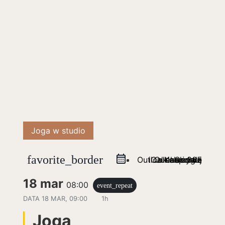
Joga w studio
favorite_border
Outlook na żywo
iCal eksportuj
Outlook 365
Kalendarz Google
18 mar
08:00
event_repeat
DATA
18 MAR, 09:00
1h
Joga