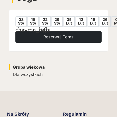
08
15
22
29
05
12
19
26
Sty
Sty
Sty
Sty
Lut
Lut
Lut
Lut
M
chevron_left
chevron_right
Rezerwuj Teraz
Grupa wiekowa
Dla wszystkich
Na Skróty
Regulamin