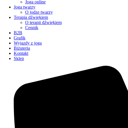
Joga online
Joga twarzy
O jodze twarzy
Terapia dźwiękiem
O terapii dźwiękiem
Cennik
B2B
Grafik
Wyjazdy z jogą
Biżuteria
Kontakt
Sklep