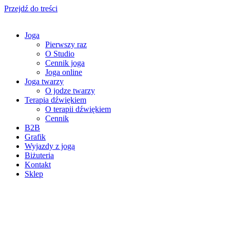
Przejdź do treści
Joga
Pierwszy raz
O Studio
Cennik joga
Joga online
Joga twarzy
O jodze twarzy
Terapia dźwiękiem
O terapii dźwiękiem
Cennik
B2B
Grafik
Wyjazdy z jogą
Biżuteria
Kontakt
Sklep