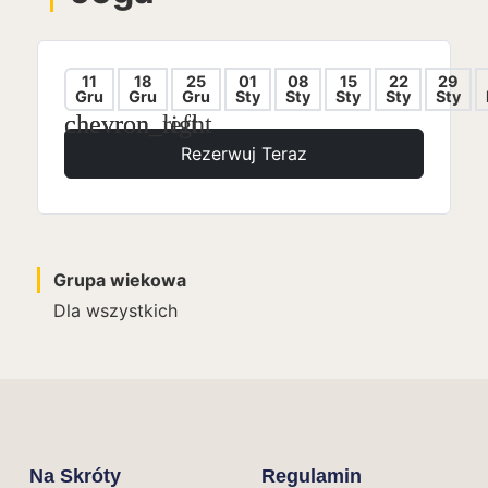
11
18
25
01
08
15
22
29
Gru
Gru
Gru
Sty
Sty
Sty
Sty
Sty
chevron_left
chevron_right
Rezerwuj Teraz
Grupa wiekowa
Dla wszystkich
Na Skróty
Regulamin