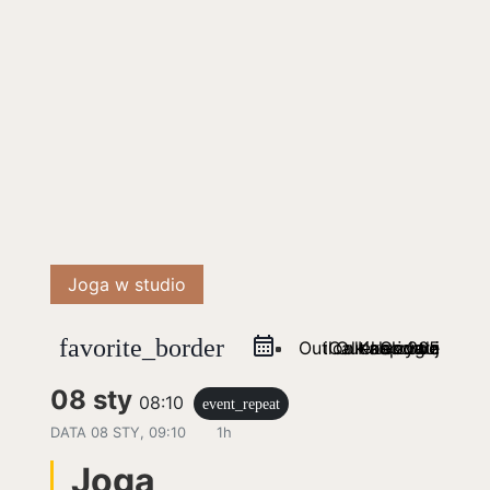
Joga w studio
favorite_border
Outlook na żywo
iCal eksportuj
Outlook 365
Kalendarz Google
08 sty
08:10
event_repeat
DATA
08 STY, 09:10
1h
Joga