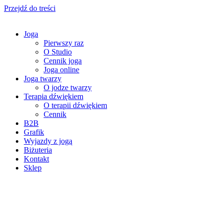
Przejdź do treści
Joga
Pierwszy raz
O Studio
Cennik joga
Joga online
Joga twarzy
O jodze twarzy
Terapia dźwiękiem
O terapii dźwiękiem
Cennik
B2B
Grafik
Wyjazdy z jogą
Biżuteria
Kontakt
Sklep