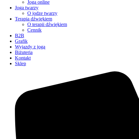
Joga online
Joga twarzy
O jodze twarzy
Terapia dźwiękiem
O terapii dźwiękiem
Cennik
B2B
Grafik
Wyjazdy z jogą
Biżuteria
Kontakt
Sklep