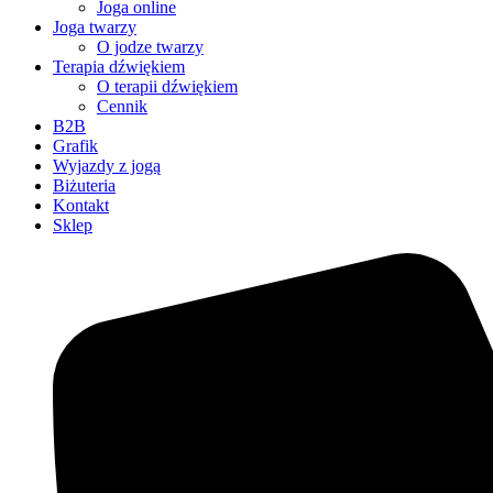
Joga online
Joga twarzy
O jodze twarzy
Terapia dźwiękiem
O terapii dźwiękiem
Cennik
B2B
Grafik
Wyjazdy z jogą
Biżuteria
Kontakt
Sklep