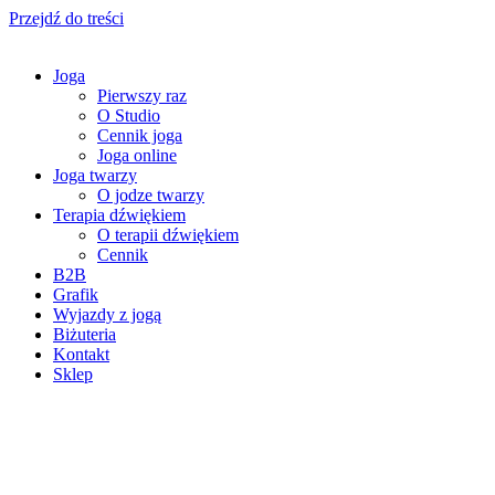
Przejdź do treści
Joga
Pierwszy raz
O Studio
Cennik joga
Joga online
Joga twarzy
O jodze twarzy
Terapia dźwiękiem
O terapii dźwiękiem
Cennik
B2B
Grafik
Wyjazdy z jogą
Biżuteria
Kontakt
Sklep