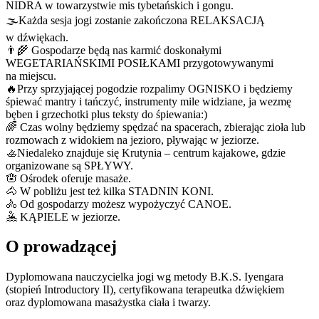
NIDRA w towarzystwie mis tybetańskich i gongu.
🌫Każda sesja jogi zostanie zakończona RELAKSACJĄ
w dźwiękach.
👨‍🌾 Gospodarze będą nas karmić doskonałymi
WEGETARIAŃSKIMI POSIŁKAMI przygotowywanymi
na miejscu.
🔥Przy sprzyjającej pogodzie rozpalimy OGNISKO i będziemy
śpiewać mantry i tańczyć, instrumenty mile widziane, ja wezmę
bęben i grzechotki plus teksty do śpiewania:)
🌈 Czas wolny będziemy spędzać na spacerach, zbierając zioła lub
rozmowach z widokiem na jezioro, pływając w jeziorze.
🚣Niedaleko znajduje się Krutynia – centrum kajakowe, gdzie
organizowane są SPŁYWY.
🪬 Ośrodek oferuje masaże.
🐴 W pobliżu jest też kilka STADNIN KONI.
🚴 Od gospodarzy możesz wypożyczyć CANOE.
🤽 KĄPIELE w jeziorze.
O prowadzącej
Dyplomowana nauczycielka jogi wg metody B.K.S. Iyengara
(stopień Introductory II), certyfikowana terapeutka dźwiękiem
oraz dyplomowana masażystka ciała i twarzy.