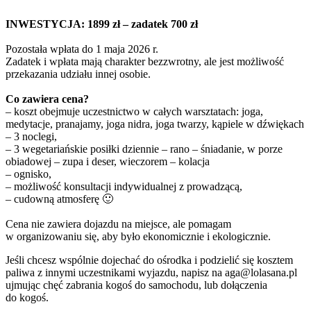
INWESTYCJA: 1899 zł – zadatek 700 zł
Pozostała wpłata do 1 maja 2026 r.
Zadatek i wpłata mają charakter bezzwrotny, ale jest możliwość
przekazania udziału innej osobie.
Co zawiera cena?
– koszt obejmuje uczestnictwo w całych warsztatach: joga,
medytacje, pranajamy, joga nidra, joga twarzy, kąpiele w dźwiękach
– 3 noclegi,
– 3 wegetariańskie posiłki dziennie – rano – śniadanie, w porze
obiadowej – zupa i deser, wieczorem – kolacja
– ognisko,
– możliwość konsultacji indywidualnej z prowadzącą,
– cudowną atmosferę 🙂
Cena nie zawiera dojazdu na miejsce, ale pomagam
w organizowaniu się, aby było ekonomicznie i ekologicznie.
Jeśli chcesz wspólnie dojechać do ośrodka i podzielić się kosztem
paliwa z innymi uczestnikami wyjazdu, napisz na aga@lolasana.pl
ujmując chęć zabrania kogoś do samochodu, lub dołączenia
do kogoś.