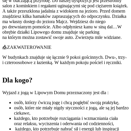
się w otaczającą przyrodę. Do naszej dyspozycji jest przestronny
salon z kominkiem i regałami uginającymi się pod ciężarem książek.
A także przeszklona jadalnia z widokiem na jezioro. Przed domem
znajdziesz kilka hamaków zapraszających do odpoczynku. Działka
ma własny dostęp do jeziora Majcz. Wejdziesz do niego
po drewnianym pomoście. Albo odpłyniesz kanu w siną dal…W
obrębie działki Lipowego domu znajduje się parking
na którym można zostawić swoje auto. Zwierzęta mile widziane.
🎪ZAKWATEROWANIE
W budynkach znajduje się łącznie 9 pokoi gościnnych. Dwu-, trzy-
i czteroosobowe z łazienką. W każdym pokoju pościel i ręczniki.
Dla kogo?
Wyjazd z jogą w Lipowym Domu przeznaczony jest dla :
osób, którzy ćwiczą jogę i chcą pogłębić swoją praktykę,
osób, które nie miały nigdy styczności z jogą, ale są jej bardzo
ciekawe,
każdego, kto potrzebuje rozciągania i wzmacniania ciała
oraz relaksu, wyciszenia i oderwania od codzienności,
każdego, kto potrzebuje nabrać sił i energii lub inspiracji