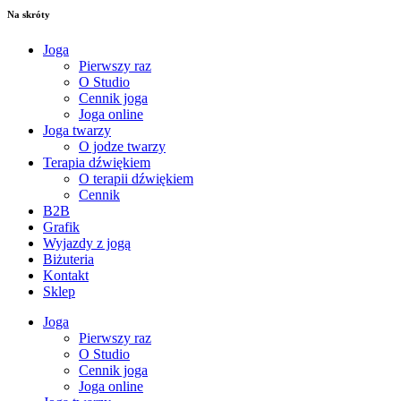
Na skróty
Joga
Pierwszy raz
O Studio
Cennik joga
Joga online
Joga twarzy
O jodze twarzy
Terapia dźwiękiem
O terapii dźwiękiem
Cennik
B2B
Grafik
Wyjazdy z jogą
Biżuteria
Kontakt
Sklep
Joga
Pierwszy raz
O Studio
Cennik joga
Joga online