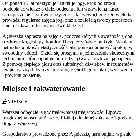
Od ponad 15 lat praktykuje i studiuje jogę, krok po kroku
pogłębiając wiedzę o ciele, oddechu i ich wpływie na nasze
samopoczucie – zarówno fizyczne, jak i wewnętrzne. Od wielu lat
prowadzi regularne zajęcia jogi oraz z czułością tworzy przestrzeń
studia Lolasana. Jest mamą dwójki dzieci.
Agnieszka zaprasza na zajęcia, podczas których z uważnością dba
o zdrowe kręgosłupy, komfort i bezpieczeństwo praktyki. Wspiera
naturalną gibkość i elastyczność ciała, pomaga odnaleźć spokojny,
swobodny oddech. Dzieli się prostymi, a jednocześnie skutecznymi
technikami, które łagodnie odmładzają twarz i rozluźniają napięcia.
Z pomocą ciepłego głosu oraz subtelnych dźwięków instrumentów
terapeutycznych tworzy atmosferę głębokiego relaksu, wyciszenia
i powrotu do siebie.
Miejsce i zakwaterowanie
🎪MIEJSCE
Warsztat odbędzie się w malowniczej miejscowości Lipowo –
magicznej wiosce w Puszczy Piskiej oddalonej zaledwie 3 godziny
drogi z Warszawy.
Gospodarstwo prowadzone przez Agnieszkę harmonijnie wpisuje