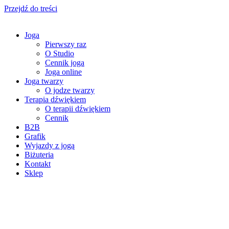
Przejdź do treści
Joga
Pierwszy raz
O Studio
Cennik joga
Joga online
Joga twarzy
O jodze twarzy
Terapia dźwiękiem
O terapii dźwiękiem
Cennik
B2B
Grafik
Wyjazdy z jogą
Biżuteria
Kontakt
Sklep