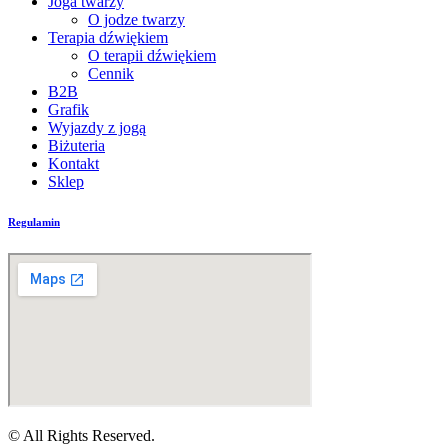
Joga twarzy
O jodze twarzy
Terapia dźwiękiem
O terapii dźwiękiem
Cennik
B2B
Grafik
Wyjazdy z jogą
Biżuteria
Kontakt
Sklep
Regulamin
© All Rights Reserved.