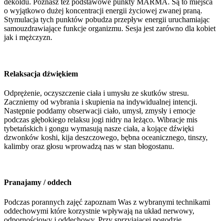
dekoldu. Poznasz też podstawowe punkty MARMA. Są to miejsca
o wyjątkowo dużej koncentracji energii życiowej zwanej praną.
Stymulacja tych punktów pobudza przepływ energii uruchamiając
samouzdrawiające funkcje organizmu. Sesja jest zarówno dla kobiet
jak i mężczyzn.
Relaksacja dźwiękiem
Odprężenie, oczyszczenie ciała i umysłu ze skutków stresu.
Zaczniemy od wybrania i skupienia na indywidualnej intencji.
Następnie poddamy obserwacji ciało, umysł, zmysły i emocje
podczas głębokiego relaksu jogi nidry na leżąco. Wibracje mis
tybetańskich i gongu wymasują nasze ciała, a kojące dźwięki
dzwonków koshi, kija deszczowego, bębna oceanicznego, tinszy,
kalimby oraz głosu wprowadzą nas w stan błogostanu.
Pranajamy / oddech
Podczas porannych zajęć zapoznam Was z wybranymi technikami
oddechowymi które korzystnie wpływają na układ nerwowy,
odpornościowy i oddechowy. Przy sprzyjającej pogodzie