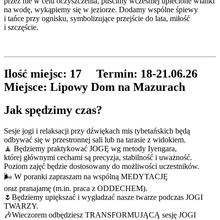
przez nie w celu oczyszczenia, puścimy wcześniej uplecione wianki
na wodę, wykąpiemy się w jeziorze. Dodamy wspólne śpiewy
i tańce przy ognisku, symbolizujące przejście do lata, miłość
i szczęście.
Ilość miejsc: 17 Termin: 18-21.06.26
Miejsce: Lipowy Dom na Mazurach
Jak spędzimy czas?
Sesje jogi i relaksacji przy dźwiękach mis tybetańskich będą
odbywać się w przestronnej sali lub na tarasie z widokiem.
🧘 Będziemy praktykować JOGĘ wg metody Iyengara,
której głównymi cechami są precyzja, stabilność i uważność.
Poziom zajęć będzie dostosowany do możliwości uczestników.
🌬 W poranki zapraszam na wspólną MEDYTACJĘ
oraz pranajamę (m.in. praca z ODDECHEM).
🌷Będziemy upiększać i wygładzać nasze twarze podczas JOGI
TWARZY.
🎶Wieczorem odbędziesz TRANSFORMUJĄCĄ sesję JOGI