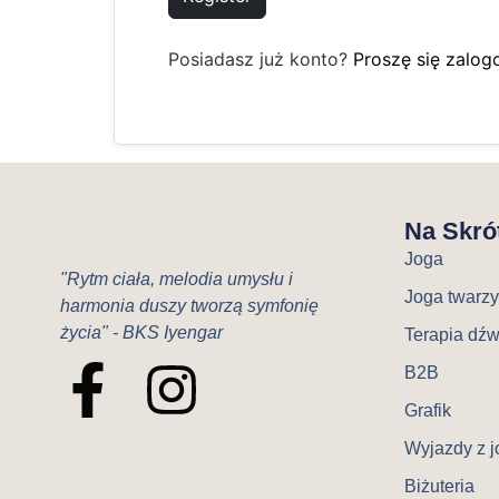
Posiadasz już konto?
Proszę się zalo
Na Skró
Joga
"Rytm ciała, melodia umysłu i
Joga twarzy
harmonia duszy tworzą symfonię
życia" - BKS Iyengar
Terapia dź
B2B
Grafik
Wyjazdy z j
Biżuteria