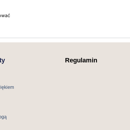
gować
ty
Regulamin
więkiem
ogą