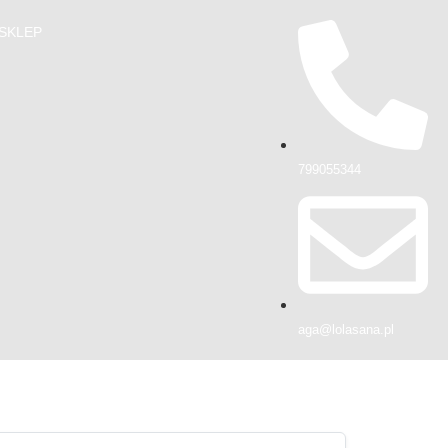
SKLEP
799055344
aga@lolasana.pl