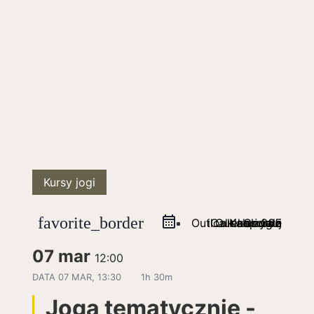
Kursy jogi
favorite_border
Outlook na żywo
iCal eksportuj
Outlook 365
Kalendarz Google
07 mar
12:00
DATA
07 MAR, 13:30
1h 30m
Joga tematycznie -