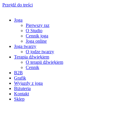
Przejdź do treści
Joga
Pierwszy raz
O Studio
Cennik joga
Joga online
Joga twarzy
O jodze twarzy
Terapia dźwiękiem
O terapii dźwiękiem
Cennik
B2B
Grafik
Wyjazdy z jogą
Biżuteria
Kontakt
Sklep