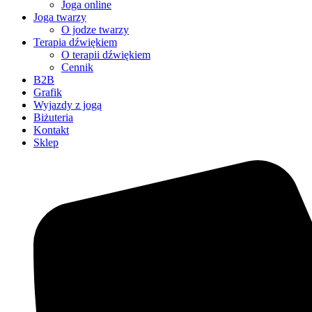
Joga online
Joga twarzy
O jodze twarzy
Terapia dźwiękiem
O terapii dźwiękiem
Cennik
B2B
Grafik
Wyjazdy z jogą
Biżuteria
Kontakt
Sklep