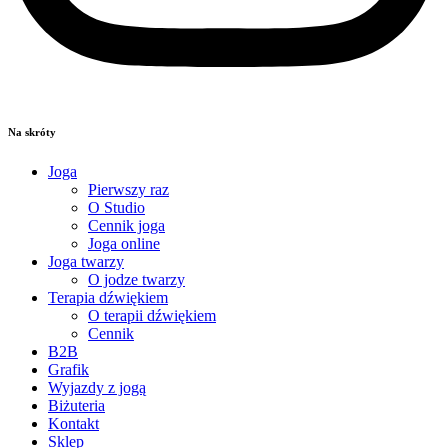
Na skróty
Joga
Pierwszy raz
O Studio
Cennik joga
Joga online
Joga twarzy
O jodze twarzy
Terapia dźwiękiem
O terapii dźwiękiem
Cennik
B2B
Grafik
Wyjazdy z jogą
Biżuteria
Kontakt
Sklep