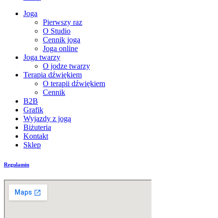
Joga
Pierwszy raz
O Studio
Cennik joga
Joga online
Joga twarzy
O jodze twarzy
Terapia dźwiękiem
O terapii dźwiękiem
Cennik
B2B
Grafik
Wyjazdy z jogą
Biżuteria
Kontakt
Sklep
Regulamin