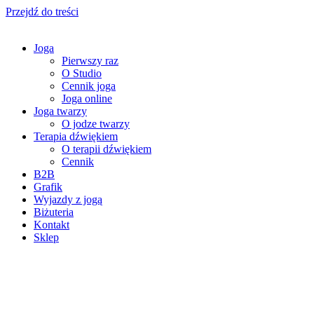
Przejdź do treści
Joga
Pierwszy raz
O Studio
Cennik joga
Joga online
Joga twarzy
O jodze twarzy
Terapia dźwiękiem
O terapii dźwiękiem
Cennik
B2B
Grafik
Wyjazdy z jogą
Biżuteria
Kontakt
Sklep