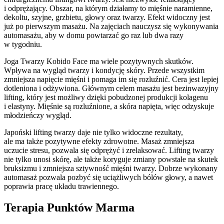
i odprężający. Obszar, na którym działamy to mięśnie naramienne,
dekoltu, szyjne, grzbietu, głowy oraz twarzy. Efekt widoczny jest
już po pierwszym masażu. Na zajęciach nauczysz się wykonywania
automasażu, aby w domu powtarzać go raz lub dwa razy
w tygodniu.
Joga Twarzy Kobido Face ma wiele pozytywnych skutków.
Wpływa na wygląd twarzy i kondycję skóry. Przede wszystkim
zmniejsza napięcie mięśni i pomaga im się rozluźnić. Cera jest lepiej
dotleniona i odżywiona. Głównym celem masażu jest bezinwazyjny
lifting, który jest możliwy dzięki pobudzonej produkcji kolagenu
i elastyny. Mięśnie są rozluźnione, a skóra napięta, więc odzyskuje
młodzieńczy wygląd.
Japoński lifting twarzy daje nie tylko widoczne rezultaty,
ale ma także pozytywne efekty zdrowotne. Masaż zmniejsza
uczucie stresu, pozwala się odprężyć i zrelaksować. Lifting twarzy
nie tylko unosi skórę, ale także koryguje zmiany powstałe na skutek
bruksizmu i zmniejsza sztywność mięśni twarzy. Dobrze wykonany
automasaż pozwala pozbyć się uciążliwych bólów głowy, a nawet
poprawia pracę układu trawiennego.
Terapia Punktów Marma