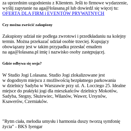
za uprzednim uzgodnieniu z Klientem. Jeśli to firmowe wydarzenie,
wyślij zapytanie na aga@lolasana.pl lub dowiedź się więcej tu:
OFERTA DLA FIRM i EVENTÓW PRYWATNYCH
Czy można zwrócić zakupiony
Zakupiony udział nie podlega zwrotowi i przedkładaniu na kolejny
termin. Można przekazać udział osobie trzeciej. Kupujący
obowiązany jest w takim przypadku przesłać emailem
na aga@lolasana.pl imię i nazwisko osoby zastępującej.
Gdzie odbywa się sesja?
W Studio Jogi Lolasana. Studio Jogi zlokalizowane jest
w dogodnym miejscu z możliwością bezpłatnego parkowania
w dzielnicy Sadyba w Warszawie przy ul. A. Locciego 25. Idealne
miejsce do praktyki jogi dla mieszkańców dzielnicy Mokotów,
Sadyba, Stegny, Służewiec, Wilanów, Wawer, Ursynów,
Ksawerów, Czerniaków.
"Rytm ciała, melodia umysłu i harmonia duszy tworzą symfonię
życia" - BKS Iyengar