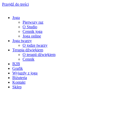
Przejdź do treści
Joga
Pierwszy raz
O Studio
Cennik joga
Joga online
Joga twarzy
O jodze twarzy
Terapia dźwiękiem
O terapii dźwiękiem
Cennik
B2B
Grafik
Wyjazdy z jogą
Biżuteria
Kontakt
Sklep