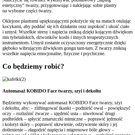
estetyczny” twarzy, przygotowując i naklejając sobie plastry
na wybrane części twarzy.
Oklejone plastrami upiększającymi położycie się na matach otulając
kocykami, aby poddać się ich działaniu oraz uspokoić i ukoić ciało
i umysł. Wszelkie stresy i napięcia znikną dzięki kojącym dźwiękom
mis tybetańskich, dzwonków koshi i innych terapeutycznych
instrumentom. Umysł zostanie oczyszczony energetycznie dzięki
głęboko wibrującym dźwiękom gongu tam-tam. Z twarzy znikną
wszelkie napięcia emocjonalne, fizyczne i psychiczne.
Co będziemy robić?
Automasaż KOBIDO Face twarzy, szyi i dekoltu
Będziemy wykonywać automasaż KOBIDO Face twarzy, szyi
i dekoltu, aby: – zliftingować tkanki – podnieść owal – powiększyć
oczy – rozluźnić żwacze – ujędrnić usta – niwelować drugi
podbródek – spłycić zmarszczki mimiczne – poprawić jędrność
i koloryt skóry – poprawić ukrwienie, odżywienie skóry i jej
dotlenienie – złagodzić napięcia i migrenowe bóle głowy –