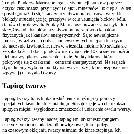
Terapia Punktów Marma polega na stymulacji punków poprzez
dotyk/uciski/masaż, przy użyciu olejku, minerałów lub ciepła. W ten
sposób „udrażnia się” kanały przepływu prany, usuwa wszelkie
blokady utrudniające jej przepływ w celu usunięcia bloków, bólu,
stanów chorobowych. Punkty Marma usytuowane są na styku lub
skrzyżowaniu kanałów przepływu prany, zarówno kanałów
fizycznych jak i kanałów energetycznych. Są to newralgiczne
miejsca, wrażliwe na dotyk, ponieważ w tych miejscach krzyżują
się naczynia krwionośne, nerwy, więzadła, mięśnie lub stykają się
ze sobą kości. Takich punktów mamy na ciele 107, a siedem pośród
nich ma wyjątkowe znaczenie – to te Punkty Marma, które
pokrywają się z czakrami – centrami energetycznymi. Na sesjach
stymululemy wybrane punkty na twarzy i szyi, które bezpośrednio
wpływają na wygląd twarzy.
Taping twarzy
Taping twarzy to technika rozluźniania mięśni przy pomocy
specjalnych taśm do kinesiotapingu. Stosuje się je w celu relaksacji
spiętych mięśni, wygładzenia zmarszczek i uniesienia owalu twarzy.
Taping twarzy, zwany inaczej tapingiem lub kinesiotapingiem
estetycznym to metoda terapii powięziowej, która polega
na czasowym oklejeniu twarzy taśmami do kinesiotapingu. Ich