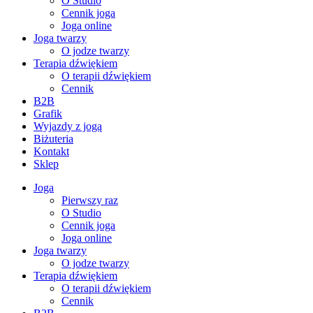
O Studio
Cennik joga
Joga online
Joga twarzy
O jodze twarzy
Terapia dźwiękiem
O terapii dźwiękiem
Cennik
B2B
Grafik
Wyjazdy z jogą
Biżuteria
Kontakt
Sklep
Joga
Pierwszy raz
O Studio
Cennik joga
Joga online
Joga twarzy
O jodze twarzy
Terapia dźwiękiem
O terapii dźwiękiem
Cennik