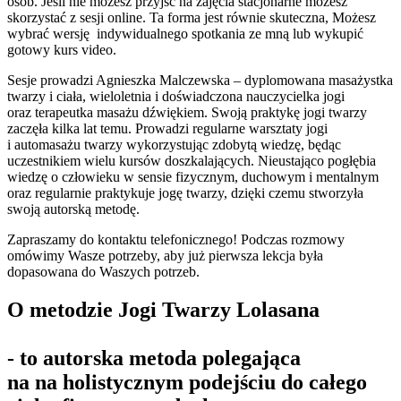
osób. Jeśli nie możesz przyjść na zajęcia stacjonarne możesz
skorzystać z sesji online. Ta forma jest równie skuteczna, Możesz
wybrać wersję indywidualnego spotkania ze mną lub wykupić
gotowy kurs video.
Sesje prowadzi Agnieszka Malczewska – dyplomowana masażystka
twarzy i ciała, wieloletnia i doświadczona nauczycielka jogi
oraz terapeutka masażu dźwiękiem. Swoją praktykę jogi twarzy
zaczęła kilka lat temu. Prowadzi regularne warsztaty jogi
i automasażu twarzy wykorzystując zdobytą wiedzę, będąc
uczestnikiem wielu kursów doszkalających. Nieustająco pogłębia
wiedzę o człowieku w sensie fizycznym, duchowym i mentalnym
oraz regularnie praktykuje jogę twarzy, dzięki czemu stworzyła
swoją autorską metodę.
Zapraszamy do kontaktu telefonicznego! Podczas rozmowy
omówimy Wasze potrzeby, aby już pierwsza lekcja była
dopasowana do Waszych potrzeb.
O metodzie Jogi Twarzy Lolasana
- to autorska metoda polegająca
na na holistycznym podejściu do całego