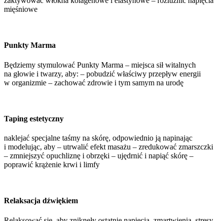
zaktywować włókna kolagenowe i elastynowe – rozluźnić napięcia
mięśniowe
Punkty Marma
Będziemy stymulować Punkty Marma – miejsca sił witalnych
na głowie i twarzy, aby: – pobudzić właściwy przepływ energii
w organizmie – zachować zdrowie i tym samym na urodę
Taping estetyczny
naklejać specjalne taśmy na skórę, odpowiednio ją napinając
i modelując, aby – utrwalić efekt masażu – zredukować zmarszczki
– zmniejszyć opuchliznę i obrzęki – ujędrnić i napiąć skórę –
poprawić krążenie krwi i limfy
Relaksacja dźwiękiem
Relaksować się, aby zniknęły ostatnie napięcia, zmartwienia, stresy,