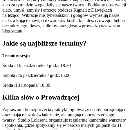
a co za tym idzie wygładziły się nasze twarze. Poddamy obserwacji
ciało, umysł, zmysły i emocje podczas Kąpieli z Dźwiękach
na leżąco. Wibracje mis tybetańskich i gongów wymasują nasze
ciała, a kojące dźwięki dzwonków koshi, kija deszczowego, bębna
oceanicznego, tinszy, kalimby oraz głosu wprowadzą nas w stan
błogostanu.
Jakie są najbliższe terminy?
Terminy sesji:
Środa / 16 października / godz: 18:30
Sobota /26 października / godz:16:00
Środa /13 listopada/ 18:30
Kilka słów o Prowadzącej
Zapraszam do rozpoczęcia praktyki jogi twarzy osoby początkujące
oraz mające już doświadczenie, ale pragnące poćwiczyć jogę
twarzy. Studio Lolasana organizuje regularnie kameralne warsztaty
i spotkania, gdzie spotykamy się w bardzo małych grupach do 11