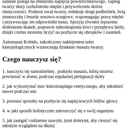
zadanie polega na obniżeniu napięcia powierzchniowego. Taping
twarzy służy rozluźnieniu mięśni i przywróceniu skórze
elastyczności. Podnosi owal twarzy, redukuje drugi podbródek, lwią
zmarszczkę i bruzdy nosowo-wargowe, wspomagając pracę mięśni
i przywracając im odpowiedni tonus. Sprzyja również lepszemu
dotlenieniu tkanek, poprawie mikrokrążenia krwi i przepływu limfy,
dzięki czemu możemy liczyć na pozbycie się obrzęków i zasinień.
Automasaż Kobido, zakończony naklejeniem taśm
kinezjologicznych wzmocniają działanie masażu twarzy.
Czego nauczysz się?
1. nauczysz się samodzielnej . praktyki masażu, którą możesz
powtarzać w domu, podczas regularnej pielęgnacji skóry
2. jak wykorzystać moc kinesiotapingu estetycznego, aby młodnieć
nawet podczas snu
3. poznasz sposoby na pozbycie się napięciowych bólów głowy
4. w jaki sposób holistycznie zatroszczyć się o swój organizm
5. jak zastąpić codzienne nawyki, tymi dobrymi, aby cieszyć się
młodym wyglądem na dłużej