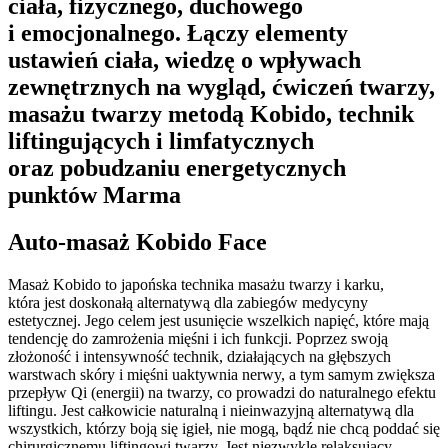
ciała, fizycznego, duchowego
i emocjonalnego. Łączy elementy
ustawień ciała, wiedzę o wpływach
zewnętrznych na wygląd, ćwiczeń twarzy,
masażu twarzy metodą Kobido, technik
liftingujących i limfatycznych
oraz pobudzaniu energetycznych
punktów Marma
Auto-masaż Kobido Face
Masaż Kobido to japońska technika masażu twarzy i karku,
która jest doskonałą alternatywą dla zabiegów medycyny
estetycznej. Jego celem jest usunięcie wszelkich napięć, które mają
tendencję do zamrożenia mięśni i ich funkcji. Poprzez swoją
złożoność i intensywność technik, działających na głębszych
warstwach skóry i mięśni uaktywnia nerwy, a tym samym zwiększa
przepływ Qi (energii) na twarzy, co prowadzi do naturalnego efektu
liftingu. Jest całkowicie naturalną i nieinwazyjną alternatywą dla
wszystkich, którzy boją się igieł, nie mogą, bądź nie chcą poddać się
chirurgicznemu liftingowi twarzy. Jest niezwykle relaksujący