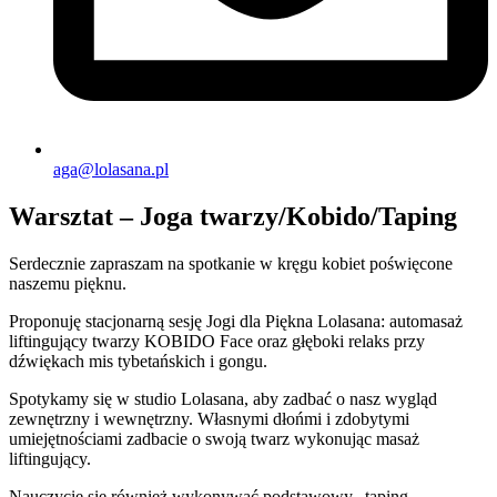
aga@lolasana.pl
Warsztat – Joga twarzy/Kobido/Taping
Serdecznie zapraszam na spotkanie w kręgu kobiet poświęcone
naszemu pięknu.
Proponuję stacjonarną sesję Jogi dla Piękna Lolasana: automasaż
liftingujący twarzy KOBIDO Face oraz głęboki relaks przy
dźwiękach mis tybetańskich i gongu.
Spotykamy się w studio Lolasana, aby zadbać o nasz wygląd
zewnętrzny i wewnętrzny. Własnymi dłońmi i zdobytymi
umiejętnościami zadbacie o swoją twarz wykonując masaż
liftingujący.
Nauczycie się również wykonywać podstawowy „taping